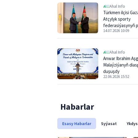
Ahal Info
Türkmen ilçisi Ga
Atçylyk sporty
federasiýasynyň p
14.07.2026 10:09
bilen duşuşdy
Ahal Info
Anwar Ibrahim Aş
Malaýziýanyň dias
duşuşdy
22.06.2026 15:52
Habarlar
Esasy Habarlar
Syýasat
Ykdys