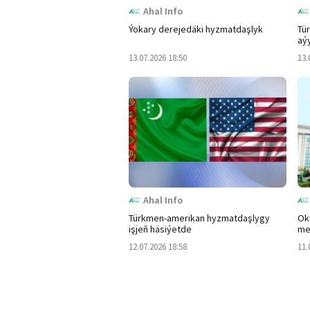
Ahal Info
Ýokary derejedäki hyzmatdaşlyk
Tür
aý
13.07.2026 18:50
13.
Ahal Info
Türkmen-amerikan hyzmatdaşlygy
Ok
işjeň häsiýetde
me
12.07.2026 18:58
11.