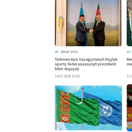
Ahal Info
Türkmen ilçisi Gazagystanyň Atçylyk
Me
sporty federasiýasynyň prezidenti
me
bilen duşuşdy
14.07.2026 10:09
13.