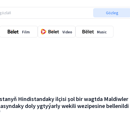
Gözleg
Film
Video
Music
tanyň Hindistandaky ilçisi şol bir wagtda Maldiwler
asyndaky doly ygtyýarly wekili wezipesine bellenildi
9