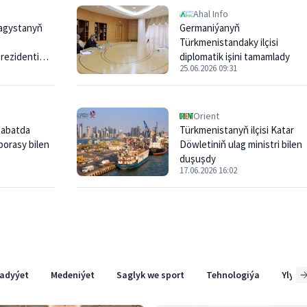
Ahal Info
zagystanyň
Germaniýanyň
Türkmenistandaky ilçisi
rezidenti
diplomatik işini tamamlady
25.06.2026 09:31
Orient
gabatda
Türkmenistanyň ilçisi Katar
porasy bilen
Döwletiniň ulag ministri bilen
duşuşdy
17.06.2026 16:02
adyýet
Medeniýet
Saglyk we sport
Tehnologiýa
Ylym