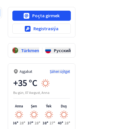
Poçta girmek
Registrasiýa
Türkmen
Русский
Aşgabat
Şäheri üýtget
+35 °C
Bu gün, 07 Awgust, Anna
Anna
Şen
Ýek
Duş
Si
36°
28°
37°
28°
38°
27°
40°
28°
40°
29°