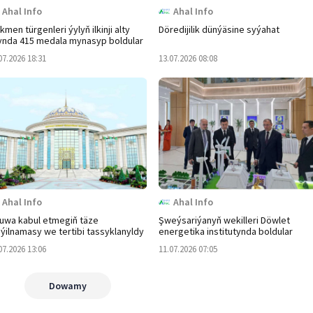
Ahal Info
Ahal Info
kmen türgenleri ýylyň ilkinji alty
Döredijilik dünýäsine syýahat
ynda 415 medala mynasyp boldular
07.2026 18:31
13.07.2026 08:08
Ahal Info
Ahal Info
uwa kabul etmegiň täze
Şweýsariýanyň wekilleri Döwlet
ýilnamasy we tertibi tassyklanyldy
energetika institutynda boldular
07.2026 13:06
11.07.2026 07:05
Dowamy