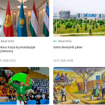
Ahal Info
Ahal Info
rkezi Aziýa hyzmatdaşlyk
Sebit ähmiýetli şäher
ýdançasy
07.2026 19:22
13.07.2026 19:08