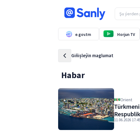
e.gov.tm
Horjun TV
Giňişleýin maglumat
Habar
Orient
Türkmenis
Respublik
11.06.2026 17:4