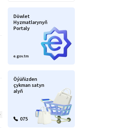
Döwlet
Hyzmatlarynyň
Portaly
e.gov.tm
Öýüňizden
çykman satyn
alyň
Awto
Beýlekiler
075