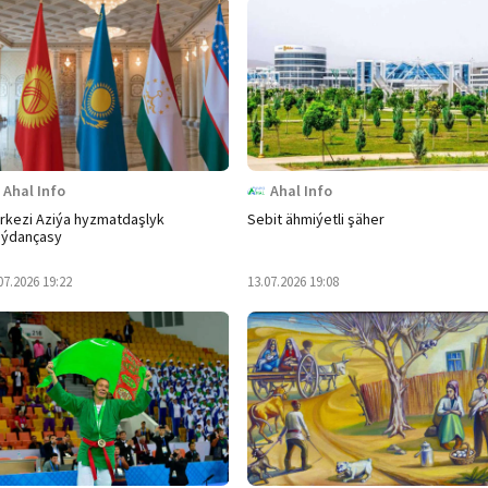
Ahal Info
Ahal Info
rkezi Aziýa hyzmatdaşlyk
Sebit ähmiýetli şäher
ýdançasy
07.2026 19:22
13.07.2026 19:08