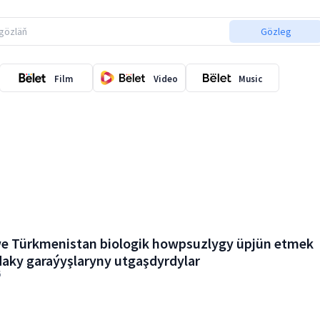
Gözleg
Film
Video
Music
we Türkmenistan biologik howpsuzlygy üpjün etmek
aky garaýyşlaryny utgaşdyrdylar
6