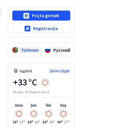
Poçta girmek
Registrasiýa
Türkmen
Русский
Aşgabat
Şäheri üýtget
+33 °C
Bu gün, 07 Awgust, Anna
Anna
Şen
Ýek
Duş
Si
36°
27°
38°
28°
38°
28°
40°
27°
40°
29°