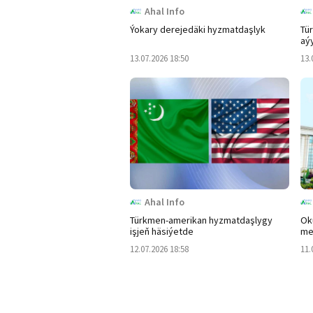
Ahal Info
Ýokary derejedäki hyzmatdaşlyk
Tür
aý
13.07.2026 18:50
13.
Ahal Info
Türkmen-amerikan hyzmatdaşlygy
Ok
işjeň häsiýetde
me
12.07.2026 18:58
11.