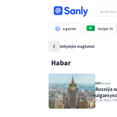
e.gov.tm
Horjun TV
Giňişleýin maglumat
Habar
Orient
Russiýa 
ulgamynd
11.06.2026 17:0