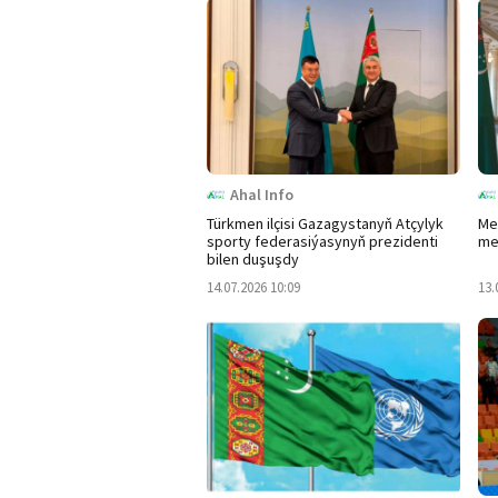
Ahal Info
Türkmen ilçisi Gazagystanyň Atçylyk
Me
sporty federasiýasynyň prezidenti
me
bilen duşuşdy
14.07.2026 10:09
13.