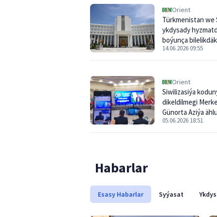
Orient
Türkmenistan we 
ykdysady hyzmatd
boýunça bilelikdäk
14.06.2026 09:55
döredýärler
Orient
Siwilizasiýa kodu
dikeldilmegi Merk
Günorta Aziýa äh
05.06.2026 18:51
wehimlere jogap 
kömek eder
Habarlar
Esasy Habarlar
Syýasat
Ykdys