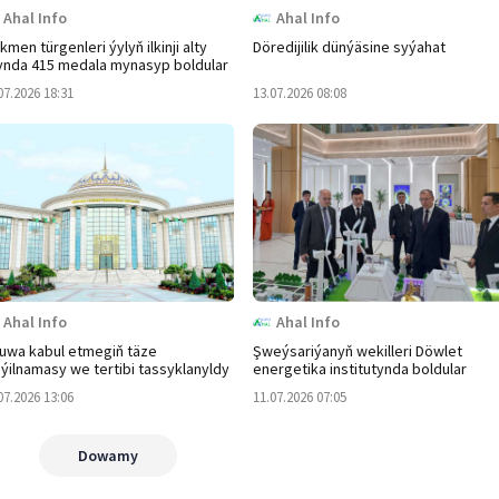
Ahal Info
Ahal Info
kmen türgenleri ýylyň ilkinji alty
Döredijilik dünýäsine syýahat
ynda 415 medala mynasyp boldular
07.2026 18:31
13.07.2026 08:08
Ahal Info
Ahal Info
uwa kabul etmegiň täze
Şweýsariýanyň wekilleri Döwlet
ýilnamasy we tertibi tassyklanyldy
energetika institutynda boldular
07.2026 13:06
11.07.2026 07:05
Dowamy