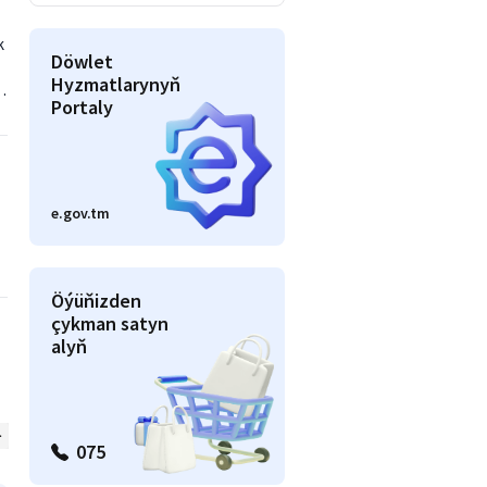
k
Döwlet
Hyzmatlarynyň
Portaly
e.gov.tm
Öýüňizden
çykman satyn
alyň
Awto
Beýlekiler
075