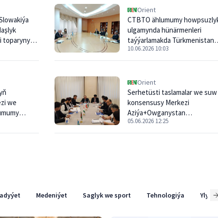
Orient
Slowakiýa
CTBTO ählumumy howpsuzly
aşlyk
ulgamynda hünärmenleri
i toparyny
taýýarlamakda Türkmenistana
10.06.2026 10:03
ýardam eder
Orient
nyň
Serhetüsti taslamalar we suw
ezi we
konsensusy Merkezi
lumumy
Aziýa+Owganystan
05.06.2026 12:25
tapmaga
formatynyň geljegini
kesgitleýär
adyýet
Medeniýet
Saglyk we sport
Tehnologiýa
Ylym