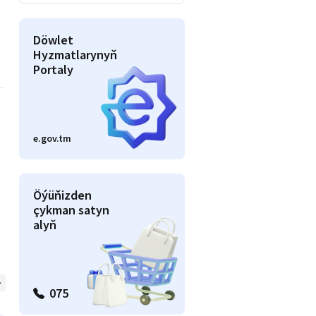
Döwlet
Hyzmatlarynyň
Portaly
e.gov.tm
Öýüňizden
çykman satyn
alyň
Awto
Beýlekiler
075