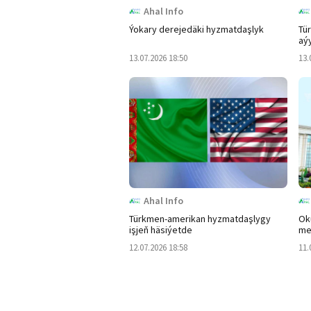
Ahal Info
Ýokary derejedäki hyzmatdaşlyk
Tür
aý
13.07.2026 18:50
13.
Ahal Info
Türkmen-amerikan hyzmatdaşlygy
Ok
işjeň häsiýetde
me
12.07.2026 18:58
11.