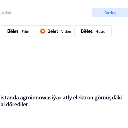
Gözleg
Film
Video
Music
standa agroinnowasiýa» atly elektron görnüşdäki
al dörediler
8