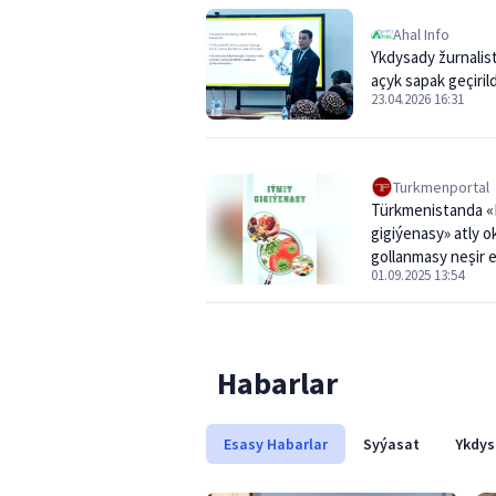
Ahal Info
Ykdysady žurnalis
açyk sapak geçirild
23.04.2026 16:31
Turkmenportal
Türkmenistanda «
gigiýenasy» atly 
gollanmasy neşir e
01.09.2025 13:54
Habarlar
Esasy Habarlar
Syýasat
Ykdys