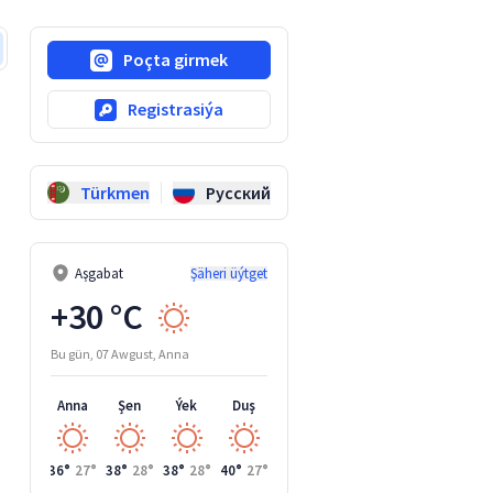
Poçta girmek
Registrasiýa
Türkmen
Русский
Aşgabat
Şäheri üýtget
+30 °C
Bu gün, 07 Awgust, Anna
Anna
Şen
Ýek
Duş
Si
36°
27°
38°
28°
38°
28°
40°
27°
40°
29°