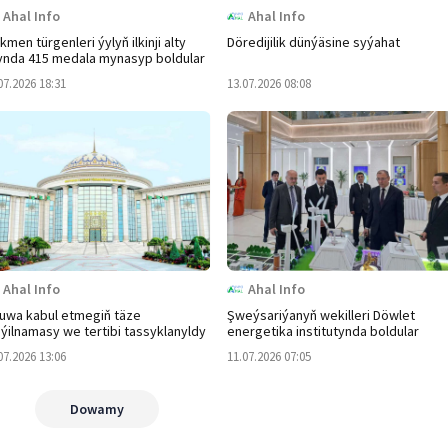
Ahal Info
Ahal Info
kmen türgenleri ýylyň ilkinji alty
Döredijilik dünýäsine syýahat
ynda 415 medala mynasyp boldular
07.2026 18:31
13.07.2026 08:08
Ahal Info
Ahal Info
uwa kabul etmegiň täze
Şweýsariýanyň wekilleri Döwlet
ýilnamasy we tertibi tassyklanyldy
energetika institutynda boldular
07.2026 13:06
11.07.2026 07:05
Dowamy