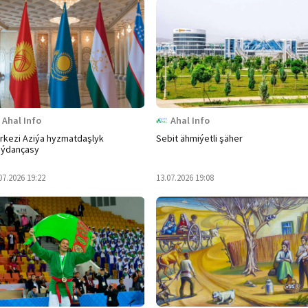
Ahal Info
Ahal Info
rkezi Aziýa hyzmatdaşlyk
Sebit ähmiýetli şäher
ýdançasy
07.2026 19:22
13.07.2026 19:08