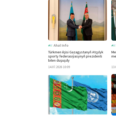
Ahal Info
Türkmen ilçisi Gazagystanyň Atçylyk
Me
sporty federasiýasynyň prezidenti
me
bilen duşuşdy
14.07.2026 10:09
13.