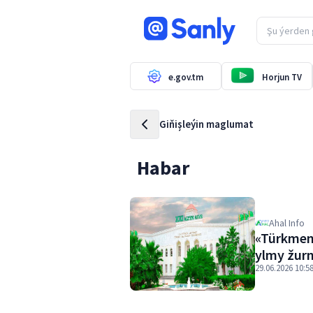
e.gov.tm
Horjun TV
Giňişleýin maglumat
Habar
Ahal Info
«Türkmeni
ylmy žurn
29.06.2026 10:5