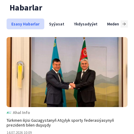
Habarlar
Esasy Habarlar
Syýasat
Ykdysadyýet
Medeniýet
Ahal Info
Türkmen ilçisi Gazagystanyň Atçylyk sporty federasiýasynyň
prezidenti bilen duşuşdy
14.07.2026 10:09