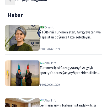
Habar
Orient
ÝTÖB-niň Türkmenistan, Gyrgyzystan we
Täjigistan boýunça täze sebitleýin
ýolbaşçysyny belledi
03.06.2026 18:59
Ahal Info
Türkmen ilçisi Gazagystanyň Atçylyk
sporty federasiýasynyň prezidenti bilen
duşuşdy
14.07.2026 10:09
Ahal Info
Germaniýanyň Türkmenistandaky ilçisi