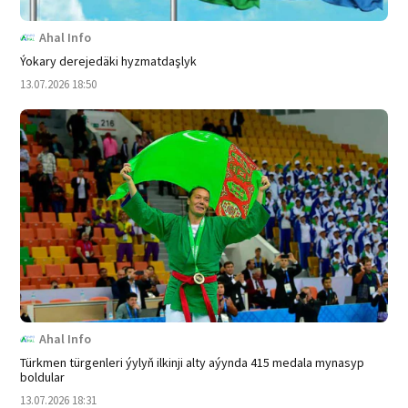
Ahal Info
Ýokary derejedäki hyzmatdaşlyk
13.07.2026 18:50
Ahal Info
Türkmen türgenleri ýylyň ilkinji alty aýynda 415 medala mynasyp
boldular
13.07.2026 18:31