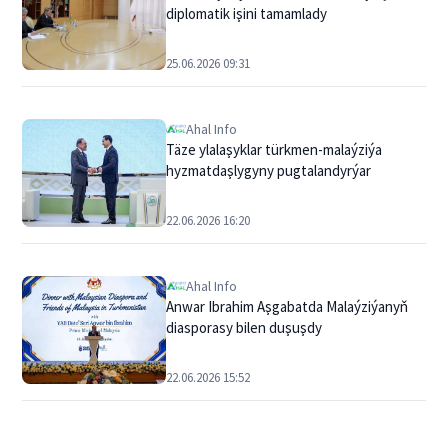
diplomatik işini tamamlady
25.06.2026 09:31
Ahal Info
Täze ylalaşyklar türkmen-malaýziýa
hyzmatdaşlygyny pugtalandyrýar
22.06.2026 16:20
Ahal Info
Anwar Ibrahim Aşgabatda Malaýziýanyň
diasporasy bilen duşuşdy
22.06.2026 15:52