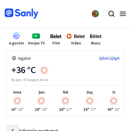
e.gov.tm
Horjun TV
Film
Video
Music
Aşgabat
Şäheri üýtget
+36 °C
Bu gün, 07 Awgust, Anna
Anna
Şen
Ýek
Duş
Si
36°
28°
38°
28°
38°
27°
39°
27°
40°
28°
Giňişleýin maglumat