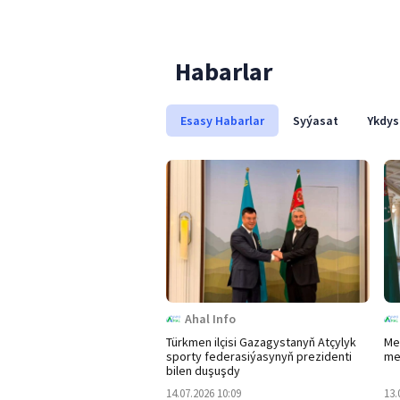
Habarlar
Esasy Habarlar
Syýasat
Ykdys
Ahal Info
Türkmen ilçisi Gazagystanyň Atçylyk
Me
sporty federasiýasynyň prezidenti
me
bilen duşuşdy
14.07.2026 10:09
13.