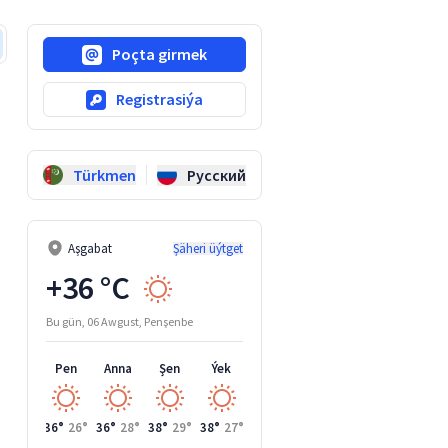
Poçta girmek
Registrasiýa
Türkmen
Русский
Aşgabat
Şäheri üýtget
+36 °C
Bu gün, 06 Awgust, Penşenbe
Pen
Anna
Şen
Ýek
Duş
36°
26°
36°
28°
38°
29°
38°
27°
40°
28°