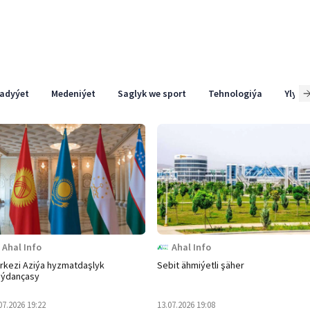
adyýet
Medeniýet
Saglyk we sport
Tehnologiýa
Ylym
Ahal Info
Ahal Info
rkezi Aziýa hyzmatdaşlyk
Sebit ähmiýetli şäher
ýdançasy
07.2026 19:22
13.07.2026 19:08