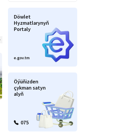
Döwlet
Hyzmatlarynyň
Portaly
Awto
Beýlekiler
e.gov.tm
Öýüňizden
çykman satyn
alyň
075