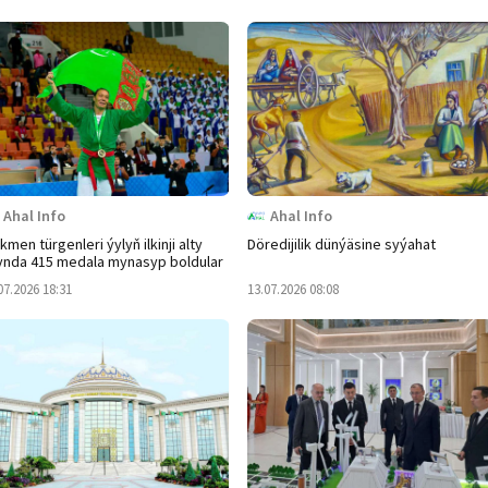
Ahal Info
Ahal Info
kmen türgenleri ýylyň ilkinji alty
Döredijilik dünýäsine syýahat
ynda 415 medala mynasyp boldular
07.2026 18:31
13.07.2026 08:08