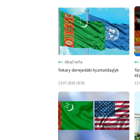
Ahal Info
Ýokary derejedäki hyzmatdaşlyk
Tür
aý
13.07.2026 18:50
13.