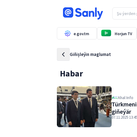
e.gov.tm
Horjun TV
Giňişleýin maglumat
Habar
Ahal Info
Türkmeni
giňeýär
07.11.2025 13:4