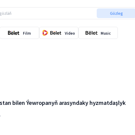
Gözleg
Film
Video
Music
stan bilen Ýewropanyň arasyndaky hyzmatdaşlyk
5