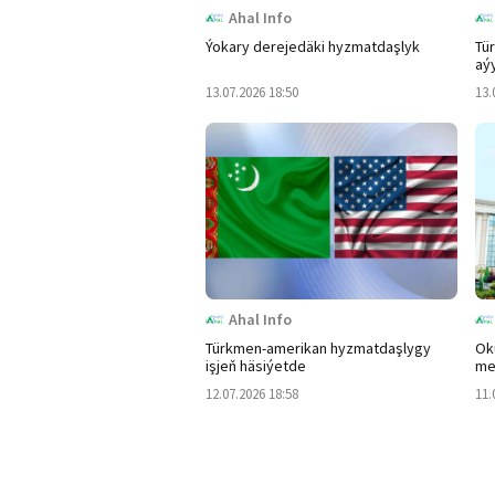
Ahal Info
Ýokary derejedäki hyzmatdaşlyk
Tür
aý
13.07.2026 18:50
13.
Ahal Info
Türkmen-amerikan hyzmatdaşlygy
Ok
işjeň häsiýetde
me
12.07.2026 18:58
11.