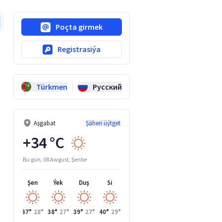
Poçta girmek
Registrasiýa
Türkmen
Русский
Aşgabat
Şäheri üýtget
+34 °C
Bu gün, 08 Awgust, Şenbe
Şen
Ýek
Duş
Si
Çar
37°
28°
38°
27°
39°
27°
40°
29°
39°
29°