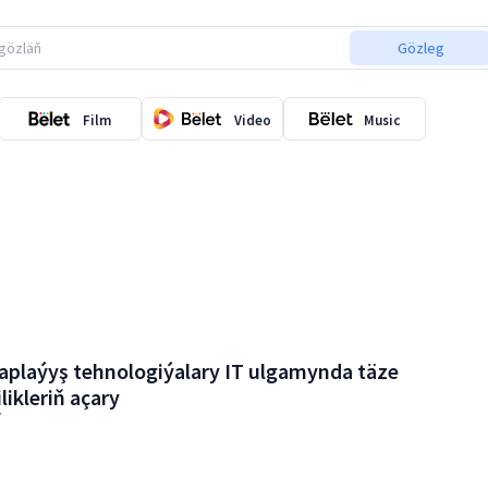
Gözleg
Film
Video
Music
aplaýyş tehnologiýalary IT ulgamynda täze
ikleriň açary
7