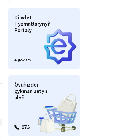
Döwlet
Hyzmatlarynyň
Portaly
e.gov.tm
Öýüňizden
çykman satyn
alyň
Awto
Beýlekiler
075