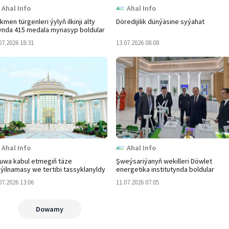
Ahal Info
Ahal Info
kmen türgenleri ýylyň ilkinji alty
Döredijilik dünýäsine syýahat
ynda 415 medala mynasyp boldular
07.2026 18:31
13.07.2026 08:08
Ahal Info
Ahal Info
uwa kabul etmegiň täze
Şweýsariýanyň wekilleri Döwlet
ýilnamasy we tertibi tassyklanyldy
energetika institutynda boldular
07.2026 13:06
11.07.2026 07:05
Dowamy