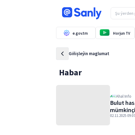
e.gov.tm
Horjun TV
Giňişleýin maglumat
Habar
Ahal Info
Bulut has
mümkinçil
02.11.2025 09:0