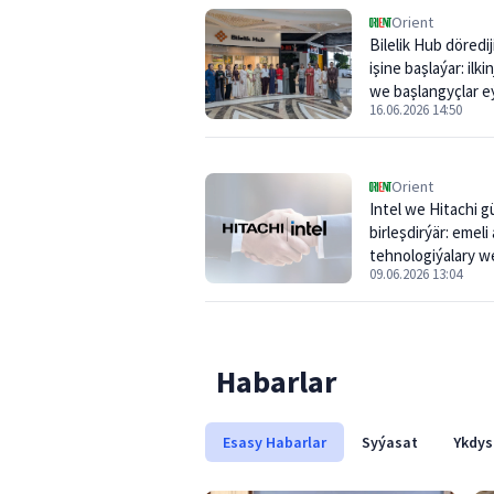
Orient
Bilelik Hub döredij
işine başlaýar: ilki
we başlangyçlar 
16.06.2026 14:50
meýdançasyny ta
Orient
Intel we Hitachi g
birleşdirýär: emeli
tehnologiýalary we
09.06.2026 13:04
çipler
Habarlar
Esasy Habarlar
Syýasat
Ykdys