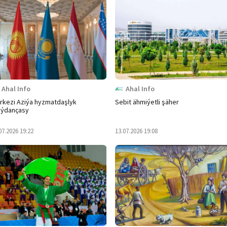
Ahal Info
Ahal Info
rkezi Aziýa hyzmatdaşlyk
Sebit ähmiýetli şäher
ýdançasy
07.2026 19:22
13.07.2026 19:08