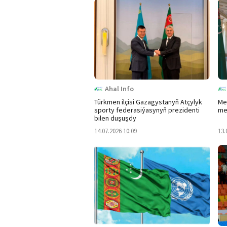
Ahal Info
Türkmen ilçisi Gazagystanyň Atçylyk
Me
sporty federasiýasynyň prezidenti
me
bilen duşuşdy
14.07.2026 10:09
13.