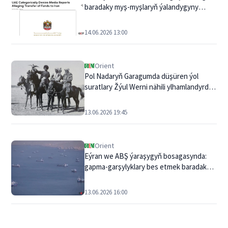
baradaky myş-myşlaryň ýalandygyny
aýtdy: «Doly esassyz» — Emirlikler
Eýranyň ne doňdurylan aktiwlerini açdy,
14.06.2026 13:00
ne-de olary geçirdi
Orient
Pol Nadaryň Garagumda düşüren ýol
suratlary Žýul Werni nähili ylhamlandyrdy
we sanly eýýamdan nädip öňe geçdi
13.06.2026 19:45
Orient
Eýran we ABŞ ýaraşygyň bosagasynda:
gapma-garşylyklary bes etmek baradaky
ähtnama ýakyn günlerde gol çekilip bilner
13.06.2026 16:00