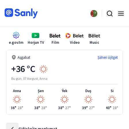
e.gov.tm
Horjun TV
Film
Video
Music
Aşgabat
Şäheri üýtget
+36 °C
Bu gün, 07 Awgust, Anna
Anna
Şen
Ýek
Duş
Si
36°
28°
38°
28°
38°
27°
39°
27°
40°
28°
Giňişleýin maglumat