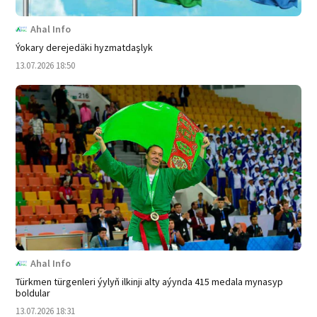
Ahal Info
Ýokary derejedäki hyzmatdaşlyk
13.07.2026 18:50
Ahal Info
Türkmen türgenleri ýylyň ilkinji alty aýynda 415 medala mynasyp
boldular
13.07.2026 18:31