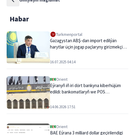
Habar
Turkmenportal
Gazagystan ABŞ-dan import edilýän
harytlar üçin jogap paçlaryny girizmekçi
däl
16.07.2025 04:14
Orient
Eýranyň iň iri dört bankyna kiberhüjüm
edildi: bankomatlaryň we POS
terminallarynyň işinde bökdençlikler ýüze
çykdy, emma müşderileriň
14.06.2026 17:51
maglumatlaryna zeper ýetmedi
Orient
BAE Eýrana 3 milliard dollar geçirilendigi