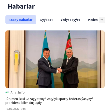
Habarlar
Esasy Habarlar
Syýasat
Ykdysadyýet
Medeniýet
Ahal Info
Türkmen ilçisi Gazagystanyň Atçylyk sporty federasiýasynyň
prezidenti bilen duşuşdy
14.07.2026 10:09